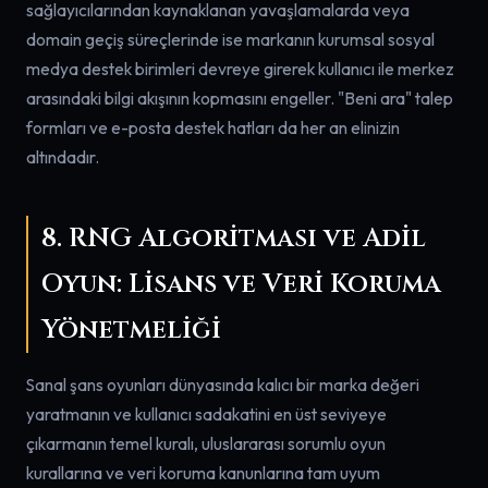
sağlayıcılarından kaynaklanan yavaşlamalarda veya
domain geçiş süreçlerinde ise markanın kurumsal sosyal
medya destek birimleri devreye girerek kullanıcı ile merkez
arasındaki bilgi akışının kopmasını engeller. "Beni ara" talep
formları ve e-posta destek hatları da her an elinizin
altındadır.
8. RNG Algoritması ve Adil
Oyun: Lisans ve Veri Koruma
Yönetmeliği
Sanal şans oyunları dünyasında kalıcı bir marka değeri
yaratmanın ve kullanıcı sadakatini en üst seviyeye
çıkarmanın temel kuralı, uluslararası sorumlu oyun
kurallarına ve veri koruma kanunlarına tam uyum