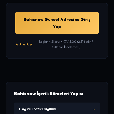
Bahisnow Güncel Adresine Giriş
Yap
Bağlantı Skoru: 4.97 / 5.00 (2,814 Aktif
★★★★★
Kullanıcı İncelemesi)
Bahisnow İçerik Kümeleri Yapısı
1. Ağ ve Trafik Dağılımı
→