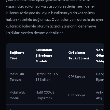
yapısındaki rakamsal varyasyonların değişmesi, genel
kullanıcı sözleşmesini, oyun kurallarını ya da kazanılmış
hakları kesinlikle bağlamaz. Oyuncular yeni adreste de aynı
kullanıcı bilgileriyle oturum açarak şanslarını denemeye
kaldıkları yerden devam edebilirler.
Kullanılan
Veri
Bağlantı
Ortalama
Şifreleme
Güncel
Türü
Tepki Süresi
Modeli
Sıklığı
Masaüstü
Uçtan Uca TLS
Gerçek Z
0.19 Saniye
Tarayıcı
1.3 Kalkanı
Eşzamanl
Mobil Web
Hafif CSS/JS
Anlık Par
0.12 Saniye
Modülü
Sıkıştırması
Akış