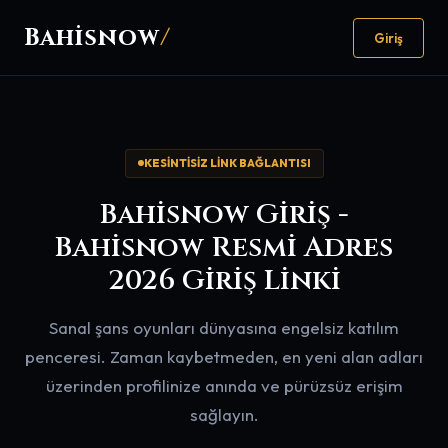
Bahisnow
/
Giriş
KESINTISIZ LINK BAĞLANTISI
Bahisnow Giriş -
Bahisnow Resmi Adres
2026 Giriş Linki
Sanal şans oyunları dünyasına engelsiz katılım
penceresi. Zaman kaybetmeden, en yeni alan adları
üzerinden profilinize anında ve pürüzsüz erişim
sağlayın.