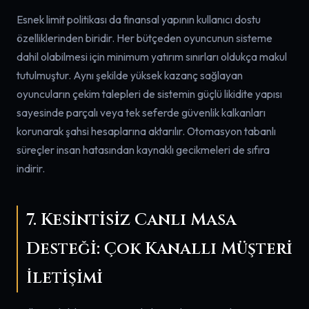
Esnek limit politikası da finansal yapının kullanıcı dostu
özelliklerinden biridir. Her bütçeden oyuncunun sisteme
dahil olabilmesi için minimum yatırım sınırları oldukça makul
tutulmuştur. Aynı şekilde yüksek kazanç sağlayan
oyuncuların çekim talepleri de sistemin güçlü likidite yapısı
sayesinde parçalı veya tek seferde güvenlik kalkanları
korunarak şahsi hesaplarına aktarılır. Otomasyon tabanlı
süreçler insan hatasından kaynaklı gecikmeleri de sıfıra
indirir.
7. Kesintisiz Canlı Masa
Desteği: Çok Kanallı Müşteri
İletişimi