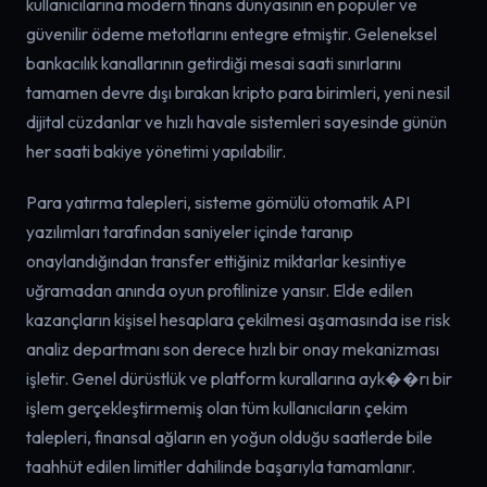
kullanıcılarına modern finans dünyasının en popüler ve
güvenilir ödeme metotlarını entegre etmiştir. Geleneksel
bankacılık kanallarının getirdiği mesai saati sınırlarını
tamamen devre dışı bırakan kripto para birimleri, yeni nesil
dijital cüzdanlar ve hızlı havale sistemleri sayesinde günün
her saati bakiye yönetimi yapılabilir.
Para yatırma talepleri, sisteme gömülü otomatik API
yazılımları tarafından saniyeler içinde taranıp
onaylandığından transfer ettiğiniz miktarlar kesintiye
uğramadan anında oyun profilinize yansır. Elde edilen
kazançların kişisel hesaplara çekilmesi aşamasında ise risk
analiz departmanı son derece hızlı bir onay mekanizması
işletir. Genel dürüstlük ve platform kurallarına ayk��rı bir
işlem gerçekleştirmemiş olan tüm kullanıcıların çekim
talepleri, finansal ağların en yoğun olduğu saatlerde bile
taahhüt edilen limitler dahilinde başarıyla tamamlanır.