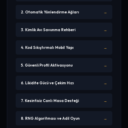
2. Otomatik Yönlendirme Ağları
→
3. Kimlik Avı Savunma Rehberi
→
4. Kod Sıkıştırmalı Mobil Yapı
→
5. Güvenli Profil Aktivasyonu
→
6. Likidite Gücü ve Çekim Hızı
→
7. Kesintisiz Canlı Masa Desteği
→
8. RNG Algoritması ve Adil Oyun
→