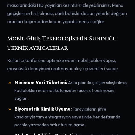
masalarındaki HD yayınları kesintisiz izleyebilirsiniz. Menü
geçişlerinin hızlı olması, canlı bahislerde saniyelerle değişen
oranları kaçırmadan kupon yapabilmenizi sağlar.
Mobil Giriş Teknolojisinin Sunduğu
Teknik Ayrıcalıklar
Kullanıcı konforunu optimize eden mobil şablon yapısı,
masaüstü deneyimini aratmayacak şu çözümleri sunar:
Minimum Veri Tüketimi:
Arka planda çalışan sıkıştırılmış
kod blokları internet kotanızdan tasarruf edilmesini
sağlar.
Biyometrik Kimlik Uyumu:
Tarayıcıların şifre
kasalarıyla tam entegrasyon sayesinde her defasında
parola yazmadan hızlı oturum açma.