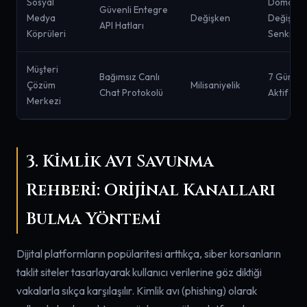
Sosyal
Domain
Güvenli Entegre
Medya
Değişken
Değişimi
API Hatları
Köprüleri
Senkron
Müşteri
Bağımsız Canlı
7 Gün 24
Çözüm
Milisaniyelik
Chat Protokolü
Aktif
Merkezi
3. Kimlik Avı Savunma
Rehberi: Orijinal Kanalları
Bulma Yöntemi
Dijital platformların popülaritesi arttıkça, siber korsanların
taklit siteler tasarlayarak kullanıcı verilerine göz diktiği
vakalarla sıkça karşılaşılır. Kimlik avı (phishing) olarak