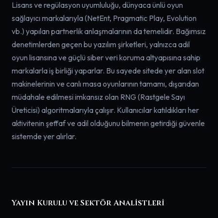
Lisans ve regülasyon uyumluluğu, dünyaca ünlü oyun
sağlayıcı markalarıyla (NetEnt, Pragmatic Play, Evolution
vb.) yapılan partnerlik anlaşmalarının da temelidir. Bağımsız
denetimlerden geçen bu yazılım şirketleri, yalnızca adil
oyun lisansına ve güçlü siber veri koruma altyapısına sahip
markalarla iş birliği yaparlar. Bu sayede sitede yer alan slot
makinelerinin ve canlı masa oyunlarının tamamı, dışarıdan
müdahale edilmesi imkansız olan RNG (Rastgele Sayı
Üreticisi) algoritmalarıyla çalışır. Kullanıcılar katıldıkları her
aktivitenin şeffaf ve adil olduğunu bilmenin getirdiği güvenle
sistemde yer alırlar.
Yayın Kurulu ve Sektör Analistleri