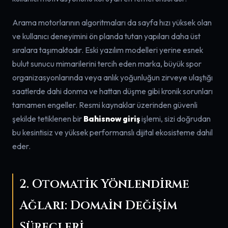
Arama motorlarının algoritmaları da sayfa hızı yüksek olan
ve kullanıcı deneyimini ön planda tutan yapıları daha üst
sıralara taşımaktadır. Eski yazılım modelleri yerine esnek
bulut sunucu mimarilerini tercih eden marka, büyük spor
organizasyonlarında veya anlık yoğunluğun zirveye ulaştığı
saatlerde dahi donma ve hattan düşme gibi kronik sorunları
tamamen engeller. Resmi kaynaklar üzerinden güvenli
şekilde tetiklenen bir
Bahisnow giriş
işlemi, sizi doğrudan
bu kesintisiz ve yüksek performanslı dijital ekosisteme dahil
eder.
2. Otomatik Yönlendirme
Ağları: Domain Değişim
Süreçleri