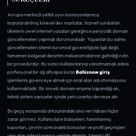
Avrupa merkezli yetkili oyun komisyonlarınca
lisanslandırılmış küresel dev markalar, hizmet sundukları
ülkelerin yerel internet yasaları gereğince periyodik domain
güncellemeleri yapmak durumundadır. Yaşanılan bu adres
güncellemeleri sitenin kurumsal güvenirliğiyle ilgili değil,
tamamen bölgesel denetim mekanizmalarının getirdiği rutin
bir prosedürdür. Bu süreci kullanıcılarına yansıtmamak adına
profesyonel bir ağ altyapısı kuran
Bahisnow giriş
işlemlerini güvenceye almak için sıralı alan adı otomasyonu
kullanmaktadır. Bir önceki domain erişime kapandığı an,
teknik sistem saniyeler içinde yeni uzantıyı devreye alır.
Bu geçiş esnasında arka plandaki ana veri tabanı hiçbir
zarar görmez. Kullanıcıların bakiyeleri, tanımlanmış
kuponları, çevrim sürecindeki bonusları ve profil geçmişleri
yeni alan adına kayıpsız şekilde aktarılır. Sitenin URL