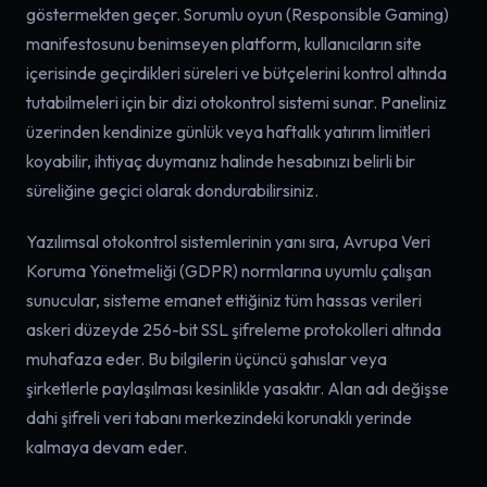
göstermekten geçer. Sorumlu oyun (Responsible Gaming)
manifestosunu benimseyen platform, kullanıcıların site
içerisinde geçirdikleri süreleri ve bütçelerini kontrol altında
tutabilmeleri için bir dizi otokontrol sistemi sunar. Paneliniz
üzerinden kendinize günlük veya haftalık yatırım limitleri
koyabilir, ihtiyaç duymanız halinde hesabınızı belirli bir
süreliğine geçici olarak dondurabilirsiniz.
Yazılımsal otokontrol sistemlerinin yanı sıra, Avrupa Veri
Koruma Yönetmeliği (GDPR) normlarına uyumlu çalışan
sunucular, sisteme emanet ettiğiniz tüm hassas verileri
askeri düzeyde 256-bit SSL şifreleme protokolleri altında
muhafaza eder. Bu bilgilerin üçüncü şahıslar veya
şirketlerle paylaşılması kesinlikle yasaktır. Alan adı değişse
dahi şifreli veri tabanı merkezindeki korunaklı yerinde
kalmaya devam eder.