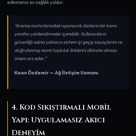
edinmeniz en sağlıklı yoldur.
"Arama motorlarındaki sponsorlu ilanların bir kısmı
yanıltıcı yönlendirmeler içerebilir. Kullanıcıların
güvenliği adına yalnızca sistem içi geçiş sayaçlarını ve
doğrulanmış resmi topluluk linklerini dikkate alması
önem arz eder."
Kaan Özdemir — Ağ İletişim Uzmanı
4. Kod Sıkıştırmalı Mobil
Yapı: Uygulamasız Akıcı
Deneyim