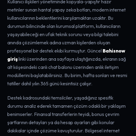
Kullanıcı ilişkileri yönetiminde kopyala-yapıştır hazır
metinler sunan hantal yapay zeka botları, modern internet
kullanıcılarının beklentilerini karşılamaktan uzaktır. Bu
durumun bilincinde olan kurumsal platform, kullanıcıların
yaşayabileceği en ufak teknik sorunu veya bilgi talebini
anında çözümlemek adına uzman kişilerden oluşan
profesyonel bir destek ekibi kurmuştur. Güncel
Bahisnow
giriş
linki üzerinden ana sayfaya ulaştığınızda, ekranın sağ
alt köşesindeki canlı chat balonu üzerinden anlık iletişim
modüllerini başlatabilirsiniz. Bu birim, hafta sonları ve resmi
tatiller dahil yılın 365 günü kesintisiz çalışır.
Destek kadrosundaki temsilciler, yaşadığınız spesifik
durumu analiz ederek tamamen çözüm odaklı bir yaklaşım
benimserler. Finansal transferlerin teyidi, bonus çevrim
şartlarının detayları ya da hesap ayarları gibi konular
dakikalar içinde çözüme kavuşturulur. Bölgesel internet