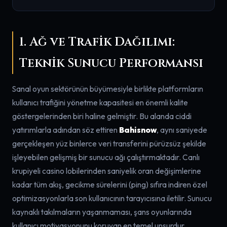
1. Ağ ve Trafik Dağılımı:
Teknik Sunucu Performansı
Sanal oyun sektörünün büyümesiyle birlikte platformların
kullanıcı trafiğini yönetme kapasitesi en önemli kalite
göstergelerinden biri haline gelmiştir. Bu alanda ciddi
yatırımlarla adından söz ettiren
Bahisnow
, aynı saniyede
gerçekleşen yüz binlerce veri transferini pürüzsüz şekilde
işleyebilen gelişmiş bir sunucu ağı çalıştırmaktadır. Canlı
krupiyeli casino lobilerinden saniyelik oran değişimlerine
kadar tüm akış, gecikme sürelerini (ping) sıfıra indiren özel
optimizasyonlarla son kullanıcının tarayıcısına iletilir. Sunucu
kaynaklı takılmaların yaşanmaması, şans oyunlarında
kullanıcı motivasyonunu koruyan en temel unsurdur.