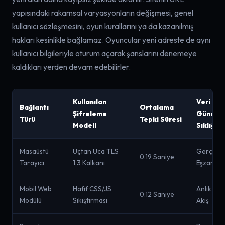
yapısındaki rakamsal varyasyonların değişmesi, genel
kullanıcı sözleşmesini, oyun kurallarını ya da kazanılmış
hakları kesinlikle bağlamaz. Oyuncular yeni adreste de aynı
kullanıcı bilgileriyle oturum açarak şanslarını denemeye
kaldıkları yerden devam edebilirler.
Kullanılan
Veri
Bağlantı
Ortalama
Şifreleme
Güncel
Türü
Tepki Süresi
Modeli
Sıklığı
Masaüstü
Uçtan Uca TLS
Gerçek Z
0.19 Saniye
Tarayıcı
1.3 Kalkanı
Eşzamanl
Mobil Web
Hafif CSS/JS
Anlık Par
0.12 Saniye
Modülü
Sıkıştırması
Akış