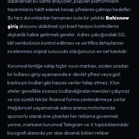
adlandırılan bu sahte arayüzler, popüler platformların
tasarımlarını taklit ederek hesap şifrelerini çalmayı hedefler.
Bu tarz durumlardan tamamen izole bir şekilde
Bahisnow
giriş
aksiyonu alabilmek için basit tarayıcı kontrollerini
alışkanlık haline getirmek gerekir. Adres çubuğundaki SSL
kilit sembolünün kontrol edilmesi ve sertifika detaylarının
incelenmesi orijinal sunucuda olduğunuzun en net kanıtıdır.
Kurumsal kimliğe sahip hiçbir oyun markası, sizden sıradan
bir kullanıcı girişi aşamasında e-devlet şifresi veya gizli
banka pin kodları gibi hassas veriler talep etmez. Klon
siteler genellikle özensiz kodlandığından menüleri çalışmaz
ve sizi sürekli tek bir finansal forma yönlendirmeye zorlar.
Mağduriyet yaşamamak adına arama motorlarında
sponsorlu olarak öne çıkarılan her reklama güvenmek
yerine, markanın kurumsal Telegram ve X topluluklarındaki
biyografi alanında yer alan dinamik linkleri rehber