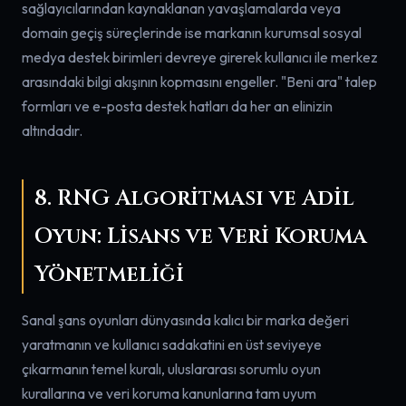
sağlayıcılarından kaynaklanan yavaşlamalarda veya
domain geçiş süreçlerinde ise markanın kurumsal sosyal
medya destek birimleri devreye girerek kullanıcı ile merkez
arasındaki bilgi akışının kopmasını engeller. "Beni ara" talep
formları ve e-posta destek hatları da her an elinizin
altındadır.
8. RNG Algoritması ve Adil
Oyun: Lisans ve Veri Koruma
Yönetmeliği
Sanal şans oyunları dünyasında kalıcı bir marka değeri
yaratmanın ve kullanıcı sadakatini en üst seviyeye
çıkarmanın temel kuralı, uluslararası sorumlu oyun
kurallarına ve veri koruma kanunlarına tam uyum