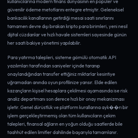
kullanıcılarına modern finans dünyasının en popüler ve
güvenilir ödeme metotlarını entegre etmiştir. Geleneksel
bankacılık kanallarının getirdiği mesai saati sınırlarını
tamamen devre dışı bırakan kripto para birimleri, yeni nesil
dijital cüzdanlar ve hızlı havale sistemleri sayesinde günün
her saati bakiye yönetimi yapılabilir.
Para yatırma talepleri, sisteme gömülü otomatik API
yazılımları tarafından saniyeler içinde taranıp
onaylandığından transfer ettiğiniz miktarlar kesintiye
uğramadan anında oyun profilinize yansır. Elde edilen
kazançların kişisel hesaplara çekilmesi aşamasında ise risk
analiz departmanı son derece hızlı bir onay mekanizması
işletir. Genel dürüstlük ve platform kurallarına ayk��rı bir
işlem gerçekleştirmemiş olan tüm kullanıcıların çekim
talepleri, finansal ağların en yoğun olduğu saatlerde bile
taahhüt edilen limitler dahilinde başarıyla tamamlanır.