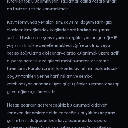
tutarken topluluk emniyetini sağlamak adına yasal sınırları
da tavizsiz şekilde korumaktadır.
Kayıt formunda yer alan isim, soyisim, doğum tarihi gibi
alanların kimliğinizdeki bilgilerle harfi harfine uyuşması
şarttır. Uluslararası şans oyunları regülasyonları gereği +18
yaş sınırı titizlikle denetlenmektedir. Şifre unutma veya
hesap doğrulama gibi senaryolarda kullanılmak üzere aktif
e-posta adresiniz ve güncel mobil numaranız sisteme
tanımlanır. Parolanızı belirlerken kolay tahmin edilebilecek
doğum tarihleri yerine harf, rakam ve sembol
kombinasyonlarından oluşan güçlü şifreler seçmeniz hesap
güvenliğiniz için önemlidir.
Hesap açarken göstereceğiniz bu kurumsal ciddiyet,
ilerleyen dönemlerde elde edeceğiniz büyük kazançların
çekim hızını doğrudan belirler. Uluslararası kara para
aklamayı önleme (AML) ve kullanıcını tanı (KYC) ilkeleri