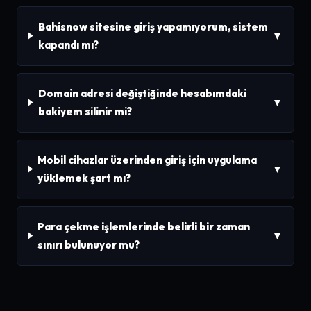
Bahisnow sitesine giriş yapamıyorum, sistem
▼
kapandı mı?
Domain adresi değiştiğinde hesabımdaki
▼
bakiyem silinir mi?
Mobil cihazlar üzerinden giriş için uygulama
▼
yüklemek şart mı?
Para çekme işlemlerinde belirli bir zaman
▼
sınırı bulunuyor mu?