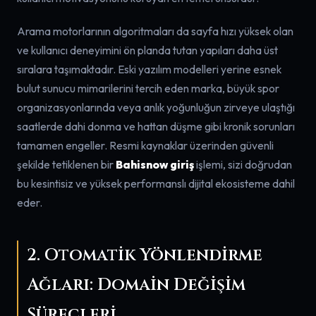
Arama motorlarının algoritmaları da sayfa hızı yüksek olan
ve kullanıcı deneyimini ön planda tutan yapıları daha üst
sıralara taşımaktadır. Eski yazılım modelleri yerine esnek
bulut sunucu mimarilerini tercih eden marka, büyük spor
organizasyonlarında veya anlık yoğunluğun zirveye ulaştığı
saatlerde dahi donma ve hattan düşme gibi kronik sorunları
tamamen engeller. Resmi kaynaklar üzerinden güvenli
şekilde tetiklenen bir
Bahisnow giriş
işlemi, sizi doğrudan
bu kesintisiz ve yüksek performanslı dijital ekosisteme dahil
eder.
2. Otomatik Yönlendirme
Ağları: Domain Değişim
Süreçleri