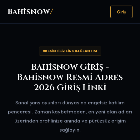
Bahisnow
/
Giriş
KESINTISIZ LINK BAĞLANTISI
Bahisnow Giriş -
Bahisnow Resmi Adres
2026 Giriş Linki
Sanal şans oyunları dünyasına engelsiz katılım
penceresi. Zaman kaybetmeden, en yeni alan adları
üzerinden profilinize anında ve pürüzsüz erişim
sağlayın.