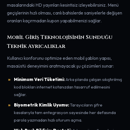
masalarındaki HD yayınları kesintisiz izleyebilirsiniz. Menü
geçişlerinin hızlı olması, canlı bahislerde saniyelerle değişen
oranları kaçırmadan kupon yapabilmenizi sağlar.
Mobil Giriş Teknolojisinin Sunduğu
Teknik Ayrıcalıklar
Kullanıcı konforunu optimize eden mobil şablon yapısı,
masaüstü deneyimini aratmayacak şu çözümleri sunar:
Minimum Veri Tüketimi:
Arka planda çalışan sıkıştırılmış
kod blokları internet kotanızdan tasarruf edilmesini
sağlar.
Biyometrik Kimlik Uyumu:
Tarayıcıların şifre
kasalarıyla tam entegrasyon sayesinde her defasında
parola yazmadan hızlı oturum açma.