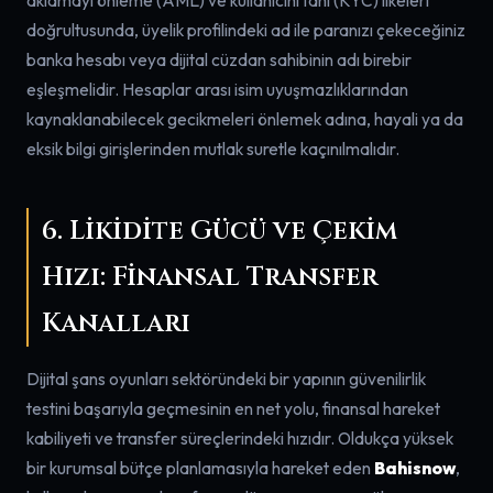
doğrultusunda, üyelik profilindeki ad ile paranızı çekeceğiniz
banka hesabı veya dijital cüzdan sahibinin adı birebir
eşleşmelidir. Hesaplar arası isim uyuşmazlıklarından
kaynaklanabilecek gecikmeleri önlemek adına, hayali ya da
eksik bilgi girişlerinden mutlak suretle kaçınılmalıdır.
6. Likidite Gücü ve Çekim
Hızı: Finansal Transfer
Kanalları
Dijital şans oyunları sektöründeki bir yapının güvenilirlik
testini başarıyla geçmesinin en net yolu, finansal hareket
kabiliyeti ve transfer süreçlerindeki hızıdır. Oldukça yüksek
bir kurumsal bütçe planlamasıyla hareket eden
Bahisnow
,