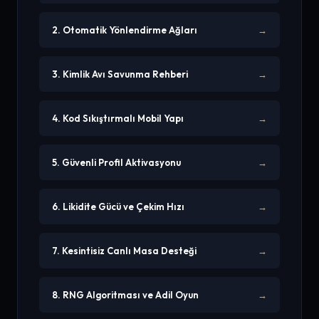
2. Otomatik Yönlendirme Ağları
→
3. Kimlik Avı Savunma Rehberi
→
4. Kod Sıkıştırmalı Mobil Yapı
→
5. Güvenli Profil Aktivasyonu
→
6. Likidite Gücü ve Çekim Hızı
→
7. Kesintisiz Canlı Masa Desteği
→
8. RNG Algoritması ve Adil Oyun
→